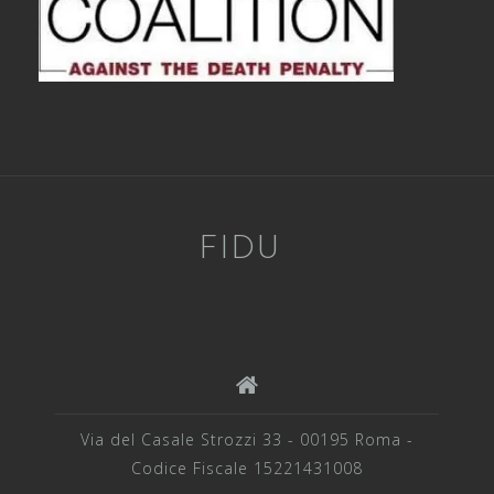
FIDU
Via del Casale Strozzi 33 - 00195 Roma -
Codice Fiscale 15221431008