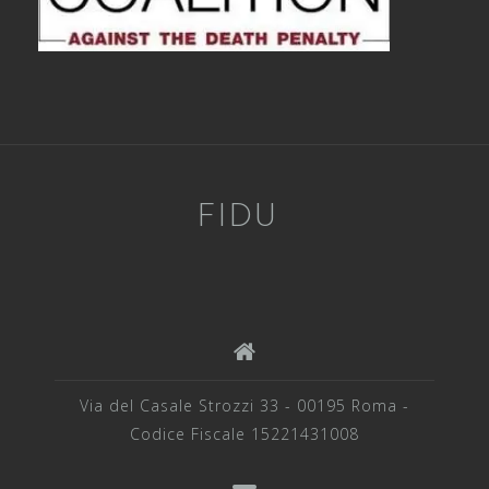
FIDU
Via del Casale Strozzi 33 - 00195 Roma -
Codice Fiscale 15221431008