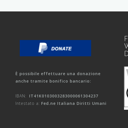
F
W
D
È possibile effettuare una donazione
anche tramite bonifico bancario:
IBAN:
IT41K0103003283000061304237
Intestato a:
Fed.ne Italiana Diritti Umani