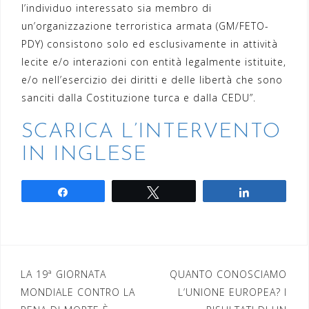
l’individuo interessato sia membro di
un’organizzazione terroristica armata (GM/FETO-
PDY) consistono solo ed esclusivamente in attività
lecite e/o interazioni con entità legalmente istituite,
e/o nell’esercizio dei diritti e delle libertà che sono
sanciti dalla Costituzione turca e dalla CEDU”.
SCARICA L’INTERVENTO
IN INGLESE
Share
Tweet
Share
Navigazione
LA 19ª GIORNATA
QUANTO CONOSCIAMO
MONDIALE CONTRO LA
L’UNIONE EUROPEA? I
articoli