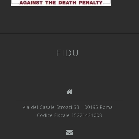
FIDU
Via del Casale Strozzi 33 - 00195 Roma -
Codice Fiscale 15221431008