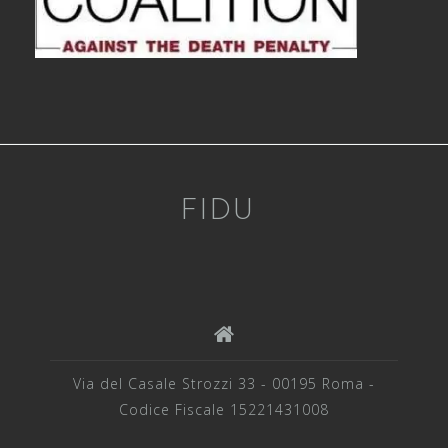
FIDU
Via del Casale Strozzi 33 - 00195 Roma -
Codice Fiscale 15221431008